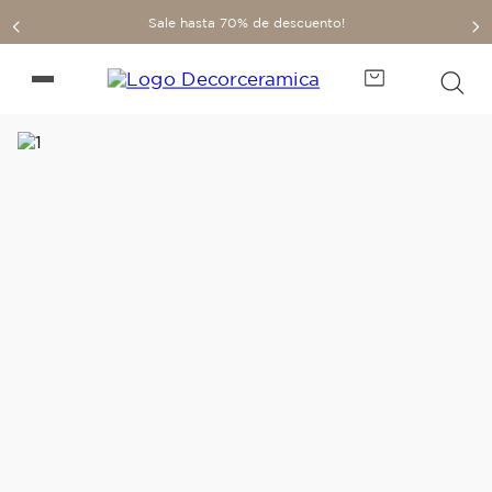
Sale hasta 70% de descuento!