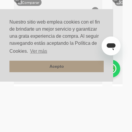
Comparar
Compa
o
Nuestro sitio web emplea cookies con el fin
de brindarte un mejor servicio y garantizar
una grata experiencia de compra. Al seguir
navegando estás aceptando la Política de
Cookies.
Ver más
Acepto
Stock Final
Orinal Sus
SANITARIO INSTITUCIONAL SULTAN
CON/SOPORT Y TAP/TAZ
$
2
.
000
.
000
un
$
750
.
00
$
1
.
000
.
000
un
50%