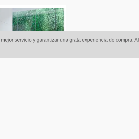
n mejor servicio y garantizar una grata experiencia de compra. A
lanato Para Piso Y
Porcelanato Para Piso
Estilo Mármol Clasic
Pared Estilo Mármol 
ata-B 60x60 Blanco
Regis-B 60x60 Taupe