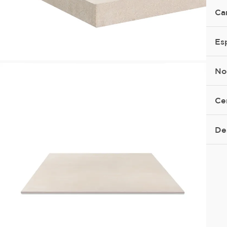
Ca
Es
No
Ce
De