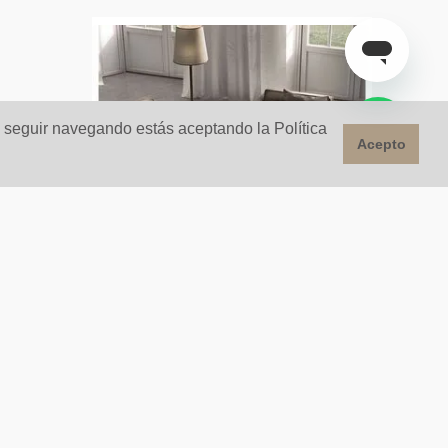
l seguir navegando estás aceptando la Política
Acepto
 Y
Porcelanato Para Piso Y
ST
Pared Estilo Mármol ST
Regis-B 60x60 Perla