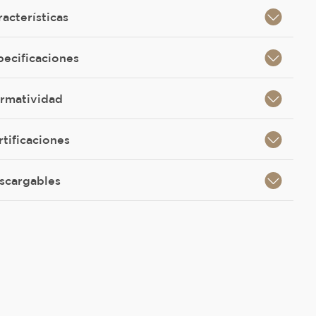
racterísticas
pecificaciones
rmatividad
rtificaciones
scargables