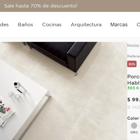
Sale hasta 70% de descuento!
Marcas
edes
Baños
Cocinas
Arquitectura
O
Refere
30%
Porc
Habi
393.6
$
99
.
$
14
Color
GRIS