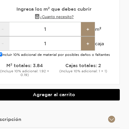
Ingresa los m² que debes cubrir
¿Cuanto necesito?
-
+
m²
-
+
caja
Incluir 10% adicional de material por posibles daños o faltantes
M² totales:
3.84
Cajas totales:
2
(Incluye 10% adicional: 1.92 +
(Incluye 10% adicional: 1 + 1)
0.19)
Agregar al carrito
scripción