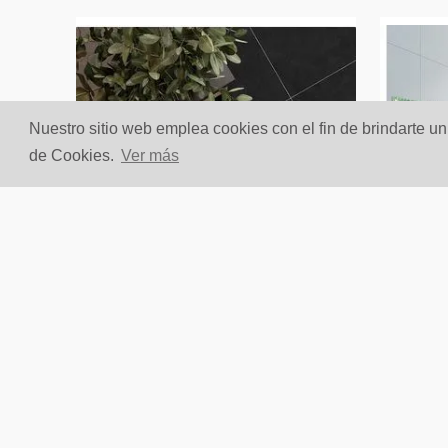
Nuestro sitio web emplea cookies con el fin de brindarte u
de Cookies.
Ver más
Porcelanato Para Piso Y
Porce
Pared Estilo Neutro Eclipse
Pared 
60x60 Negro
Calac