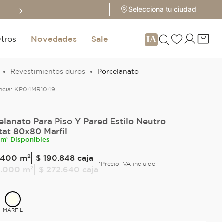
Paga con ADDI a cuotas con 0
Selecciona tu ciudad
tros
Novedades
Sale
Revestimientos duros
Porcelanato
ncia:
KP04MR1049
elanato Para Piso Y Pared Estilo Neutro
tat 80x80 Marfil
 m² Disponibles
400
m²
$ 190.848
caja
*Precio IVA incluido
2
.
000
m²
$ 272.640
caja
MARFIL