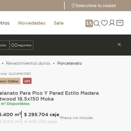
Selecciona tu ciudad
tros
Novedades
Sale
58
utos
segundos
Revestimientos duros
Porcelanato
ncia:
AL04MK050
sivo Online
28%
elanato Para Piso Y Pared Estilo Madera
twood 18.5x150 Moka
 m² Disponibles
6
.
400
m²
$ 295.704
caja
*Precio IVA incluido
0
.
000
m²
$ 410.701
caja