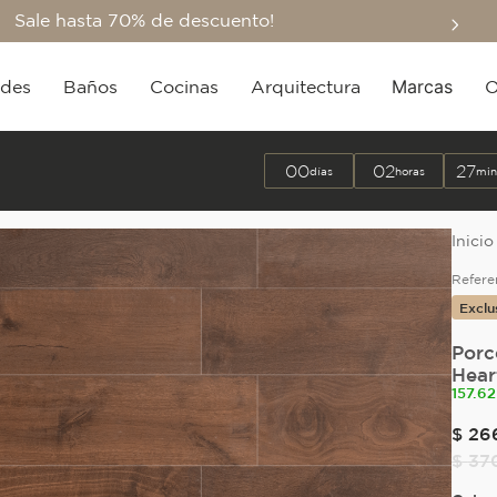
Sale hasta 70% de descuento!
Marcas
edes
Baños
Cocinas
Arquitectura
O
00
02
26
días
horas
min
Refere
Exclu
Porc
Hear
157.62
$
26
$
37