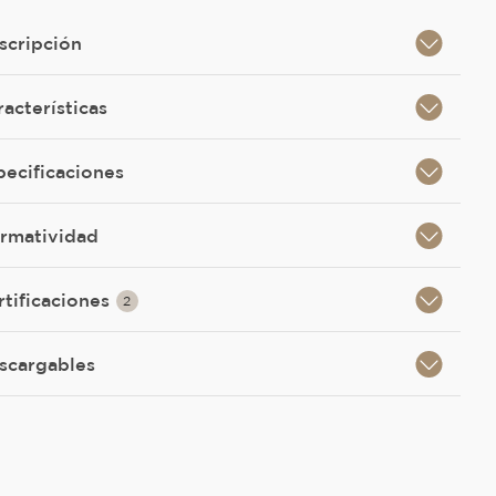
scripción
racterísticas
pecificaciones
rmatividad
rtificaciones
2
scargables