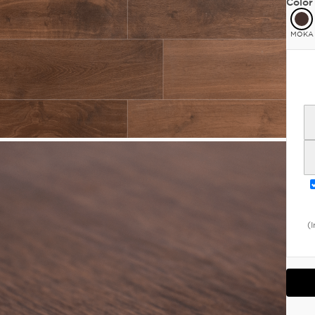
Color
MOKA
(I