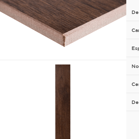
De
Ca
Es
No
Ce
De