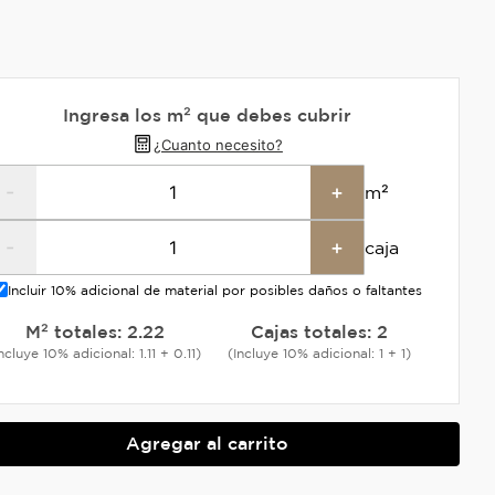
Ingresa los m² que debes cubrir
¿Cuanto necesito?
-
+
m²
-
+
caja
Incluir 10% adicional de material por posibles daños o faltantes
M² totales:
2.22
Cajas totales:
2
ncluye 10% adicional: 1.11 + 0.11)
(Incluye 10% adicional: 1 + 1)
Agregar al carrito