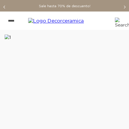
Sale hasta 70% de descuento!