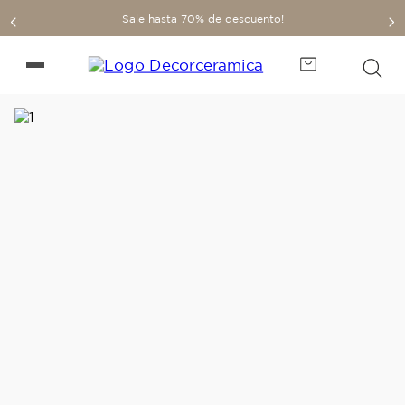
Sale hasta 70% de descuento!