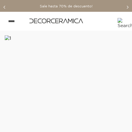
Sale hasta 70% de descuento!