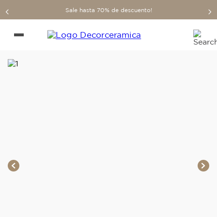
Sale hasta 70% de descuento!