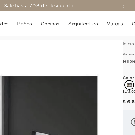
Sale hasta 70% de descuento!
Marcas
edes
Baños
Cocinas
Arquitectura
O
Refere
HID
Color
BLANC
$
6
.
8