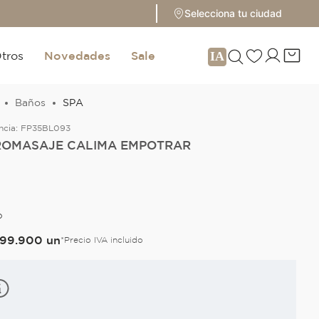
Selecciona tu ciudad
tros
Novedades
Sale
Baños
SPA
ncia:
FP35BL093
ROMASAJE CALIMA EMPOTRAR
O
99
.
900
un
*Precio IVA incluido