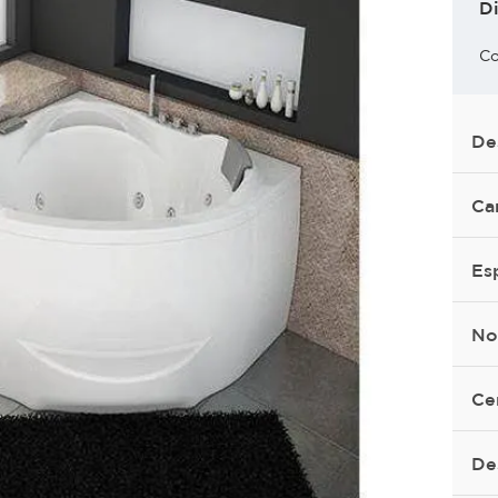
D
Co
De
Ca
Es
No
Ce
De