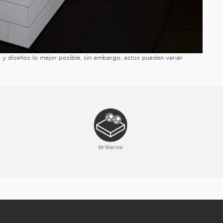
es y diseños lo mejor posible, sin embargo, estos pueden variar