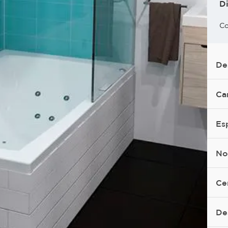
D
Co
De
Ca
Es
No
Ce
De