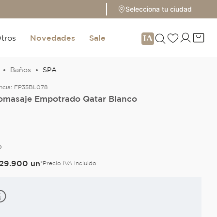
Selecciona tu ciudad
tros
Novedades
Sale
Baños
SPA
ncia:
FP35BL078
omasaje Empotrado Qatar Blanco
O
29
.
900
un
*Precio IVA incluido