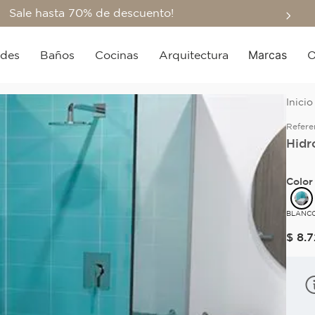
Sale hasta 70% de descuento!
Marcas
edes
Baños
Cocinas
Arquitectura
O
Refere
Hidr
Color
BLANC
$
8
.
7