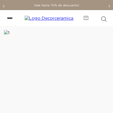
Sale hasta 70% de descuento!