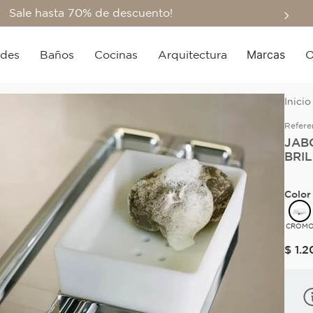
Sale hasta 70% de descuento!
Marcas
edes
Baños
Cocinas
Arquitectura
O
Refere
JAB
BRI
Color
CROM
$
1
.
2