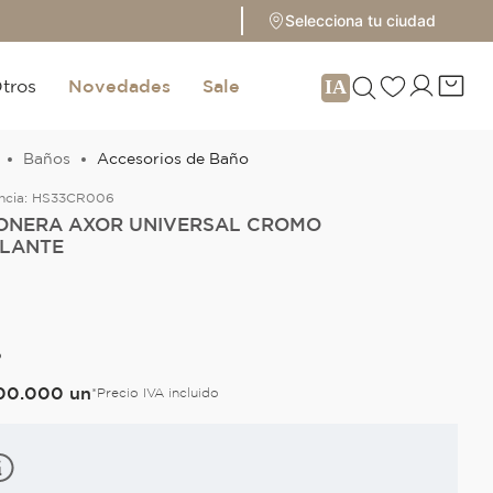
Selecciona tu ciudad
tros
Novedades
Sale
Baños
Accesorios de Baño
ncia:
HS33CR006
ONERA AXOR UNIVERSAL CROMO
LLANTE
O
00
.
000
un
*Precio IVA incluido