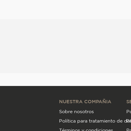
NUESTRA COMPAÑIA
S
Sobre nosotros
Po
Política para tratamiento de da
P
Términos y condiciones
Po