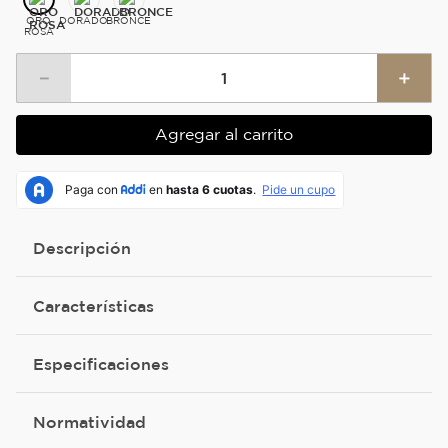
ORO
DORADO
BRONCE
ROSA
－
＋
Agregar al carrito
Descripción
Características
Especificaciones
Normatividad