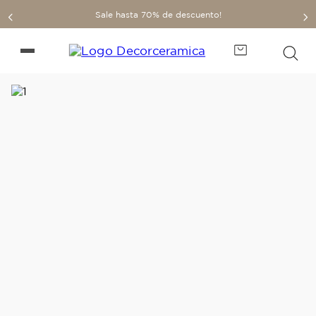
Sale hasta 70% de descuento!