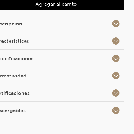
Agregar al carrito
scripción
racterísticas
pecificaciones
rmatividad
rtificaciones
scargables