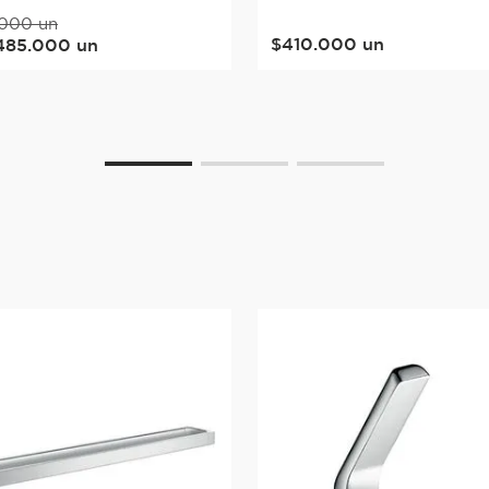
000
un
$
410
.
000
un
485
.
000
un