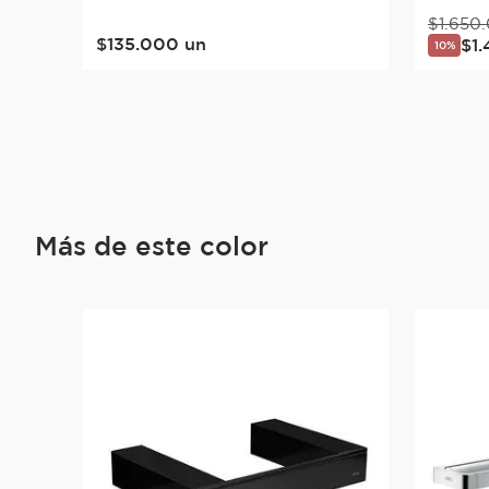
$
1
.
650
.
$
135
.
000
un
$
1
.
10%
Más de este color