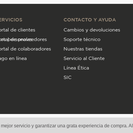
ERVICIOS
CONTACTO Y AYUDA
rtal de clientes
Cambios y devoluciones
tos personales
ortal de proveedores
Soporte técnico
rtal de colaboradores
Nuestras tiendas
go en línea
Servicio al Cliente
Línea Ética
SIC
Medios de pago y sitio seguro
n mejor servicio y garantizar una grata experiencia de compra. A