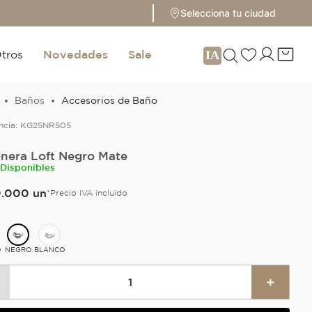
Selecciona tu ciudad
tros
Novedades
Sale
Baños
Accesorios de Baño
ncia:
KG25NR505
nera Loft Negro Mate
 Disponibles
0
.
000
un
*Precio IVA incluido
O
NEGRO
BLANCO
＋