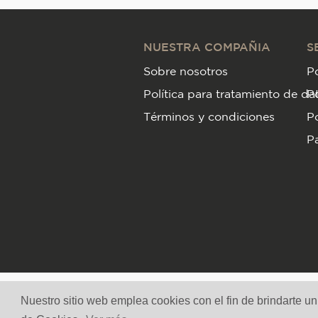
NUESTRA COMPAÑIA
S
Sobre nosotros
Po
Política para tratamiento de da
P
Términos y condiciones
Po
Pa
Nuestro sitio web emplea cookies con el fin de brindarte u