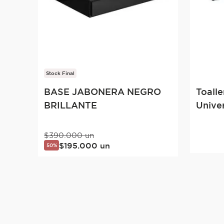
Stock Final
BASE JABONERA NEGRO
Toall
BRILLANTE
Univer
$
390
.
000
un
$
195
.
000
un
50%