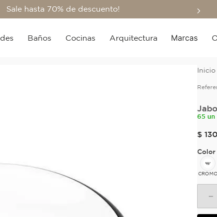
Sale hasta 70% de descuento!
Marcas
edes
Baños
Cocinas
Arquitectura
O
Refere
Jabo
65 un
$
13
Color
CROM
－