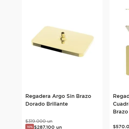
Regadera Argo Sin Brazo
Regad
Dorado Brillante
Cuadr
Brazo
$
319
.
000
un
$
570
.
$
287
.
100
un
10%