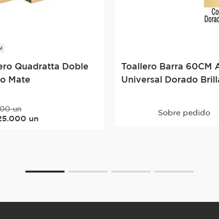
l
ero Quadratta Doble
Toallero Barra 60CM 
o Mate
Universal Dorado Bril
00
un
Sobre pedido
25
.
000
un