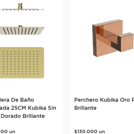
era De Baño
Perchero Kubika Oro 
ada 25CM Kubika Sin
Brillante
 Dorado Brillante
000
un
$
130
.
000
un