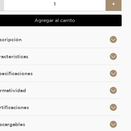
＋
Agregar al carrito
scripción
racterísticas
pecificaciones
rmatividad
rtificaciones
scargables