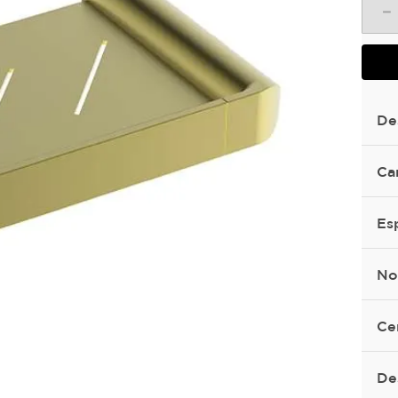
－
De
Ca
Es
No
Ce
De