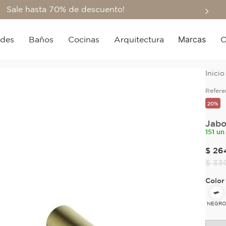
Sale hasta 70% de descuento!
Marcas
edes
Baños
Cocinas
Arquitectura
O
Refere
20%
Jabo
151 un
$
26
$
33
Color
NEGR