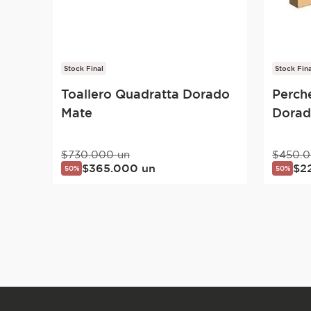
Stock Final
Stock Fina
Toallero Quadratta Dorado
Perch
Mate
Dorad
$
730
.
000
un
$
450
.
0
$
365
.
000
un
$
2
50%
50%