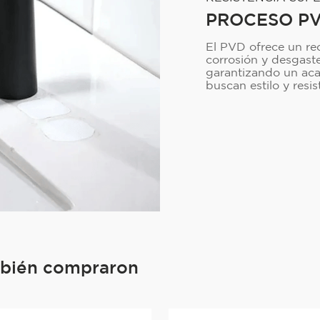
PROCESO P
El PVD ofrece un re
corrosión y desgast
garantizando un aca
buscan estilo y resi
mbién compraron