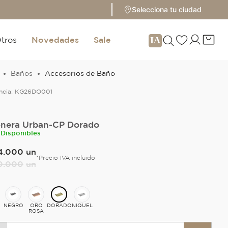
Selecciona tu ciudad
tros
Novedades
Sale
Baños
Accesorios de Baño
ncia:
KG26DO001
nera Urban-CP Dorado
 Disponibles
4
.
000
un
*Precio IVA incluido
0
.
000
un
O
NEGRO
ORO
DORADO
NIQUEL
ROSA