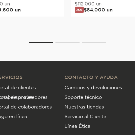
0
un
$
112
.
000
un
9
.
600
un
$
84
.
000
un
25%
ERVICIOS
CONTACTO Y AYUDA
rtal de clientes
Cambios y devoluciones
tos personales
ortal de proveedores
Soporte técnico
rtal de colaboradores
Nuestras tiendas
go en línea
Servicio al Cliente
Línea Ética