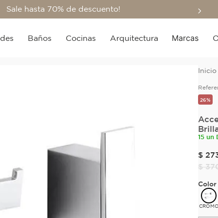
Sale hasta 70% de descuento!
Marcas
edes
Baños
Cocinas
Arquitectura
O
Refere
26%
Acce
Brill
15 un 
$
27
$
37
Color
CROM