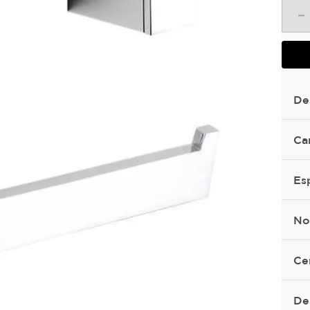
－
De
Ca
Es
No
Ce
De