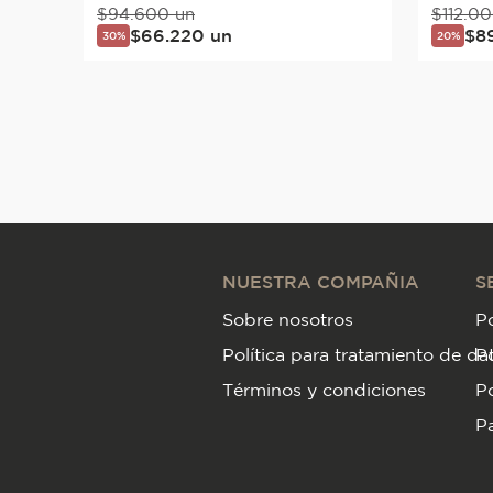
$
94
.
600
un
$
112
.
00
$
66
.
220
un
$
8
30%
20%
NUESTRA COMPAÑIA
S
Sobre nosotros
Po
Política para tratamiento de da
P
Términos y condiciones
Po
Pa