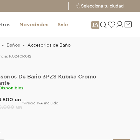
Selecciona tu ciudad
tros
Novedades
Sale
Baños
Accesorios de Baño
ncia:
KG24CR012
sorios De Baño 3PZS Kubika Cromo
ante
Disponibles
3
.
800
un
*Precio IVA incluido
0
.
000
un
O