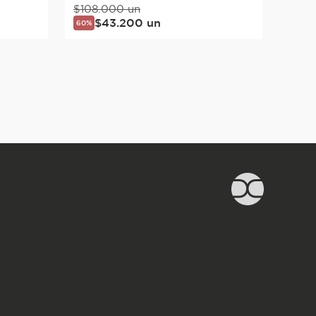
$
108
.
000
un
$
43
.
200
un
60%