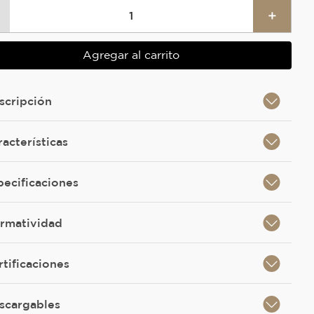
＋
Agregar al carrito
scripción
racterísticas
pecificaciones
rmatividad
rtificaciones
scargables