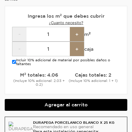
Ingresa los m² que debes cubrir
¿Cuanto necesito?
-
+
m²
-
+
caja
Incluir 10% adicional de material por posibles daños o
faltantes
M² totales:
4.06
Cajas totales:
2
(Incluye 10% adicional: 2.03 +
(Incluye 10% adicional: 1 + 1)
0.2)
Agregar al carrito
DURAPEGA PORCELANICO BLANCO X 25 KG
Recomendado
en uso general
Para esta instalación se
necesita: