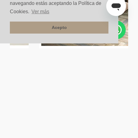
navegando estás aceptando la Política de
Cookies.
Ver más
Acepto
ime 60x60
Cerámica Para Pisos Estilo Madera Prime 20.6x92.6
Multicolor
$
94
.
600
m²
$
85
.
140
,
35
m²
10%