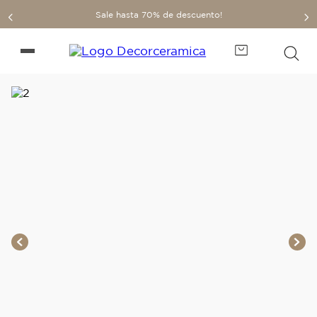
Sale hasta 70% de descuento!