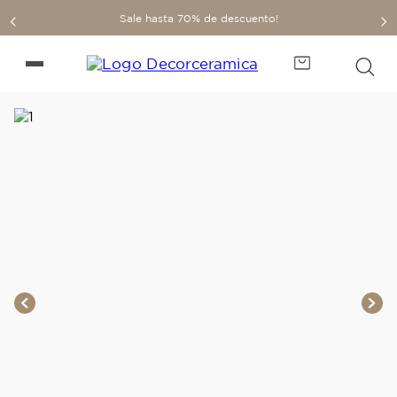
Sale hasta 70% de descuento!