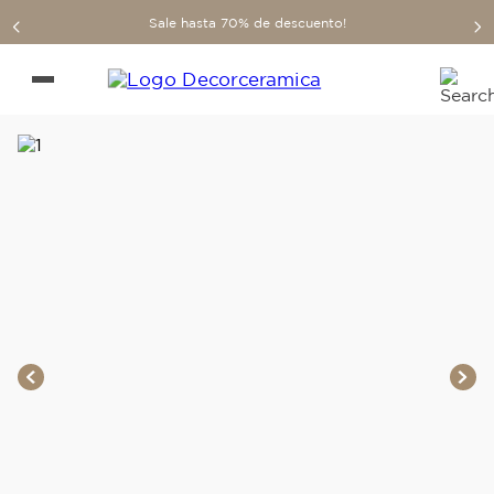
Sale hasta 70% de descuento!