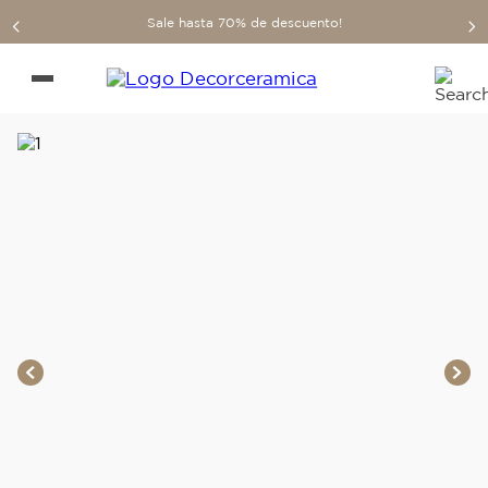
Sale hasta 70% de descuento!