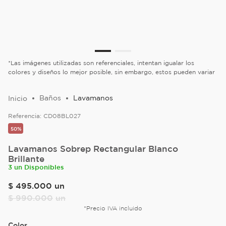
*Las imágenes utilizadas son referenciales, intentan igualar los
colores y diseños lo mejor posible, sin embargo, estos pueden variar
Baños
Lavamanos
Referencia:
CD08BL027
50%
Lavamanos Sobrep Rectangular Blanco
Brillante
3 un Disponibles
$
495
.
000
un
$
990
.
000
un
*Precio IVA incluido
Color