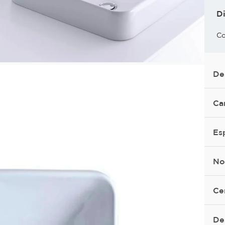
D
Co
De
Ca
Es
No
Ce
De