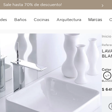
Sale hasta 70% de descuento!
Marcas
edes
Baños
Cocinas
Arquitectura
O
Refere
LAV
BLA
Color
BLANC
$
64