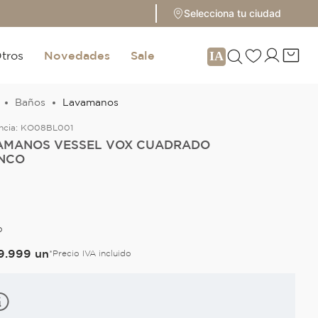
Selecciona tu ciudad
tros
Novedades
Sale
Baños
Lavamanos
ncia:
KO08BL001
AMANOS VESSEL VOX CUADRADO
NCO
O
9
.
999
un
*Precio IVA incluido