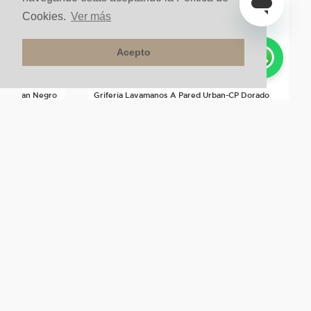
Cookies.
Ver más
Acepto
ta Urban Negro
Grifería Lavamanos A Pared Urban-CP Dorado
$
830
.
000
un
$
747
.
000
un
10%
Más de este color