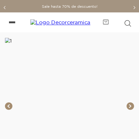
Sale hasta 70% de descuento!