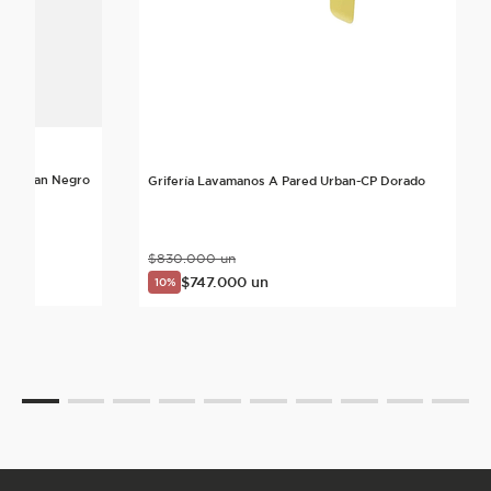
ta Urban Negro
Grifería Lavamanos A Pared Urban-CP Dorado
$
830
.
000
un
$
747
.
000
un
10%