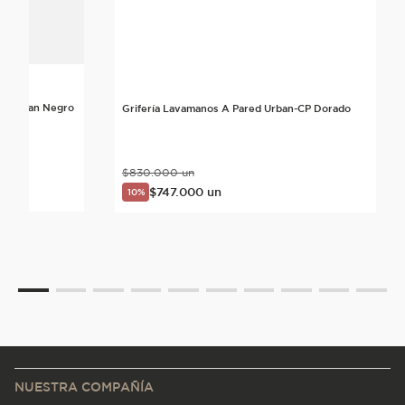
ta Urban Negro
Grifería Lavamanos A Pared Urban-CP Dorado
$
830
.
000
un
$
747
.
000
un
10%
NUESTRA COMPAÑÍA