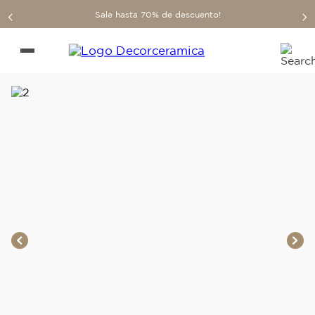
Sale hasta 70% de descuento!