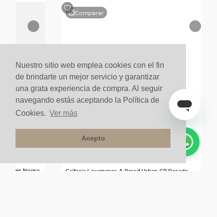
Comparar
Nuestro sitio web emplea cookies con el fin
de brindarte un mejor servicio y garantizar
una grata experiencia de compra. Al seguir
navegando estás aceptando la Política de
Cookies.
Ver más
Acepto
ta Urban Negro
Grifería Lavamanos A Pared Urban-CP Dorado
$
830
.
000
un
$
747
.
000
un
10%