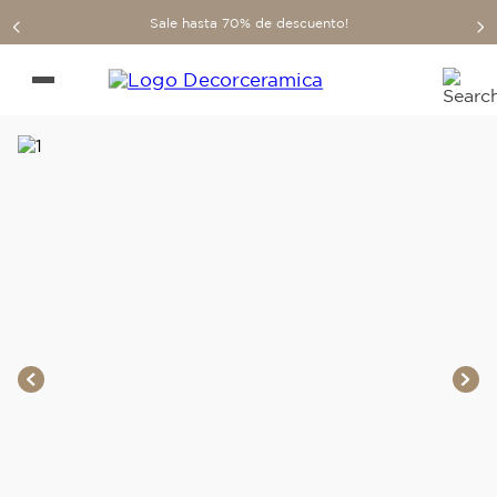
Sale hasta 70% de descuento!