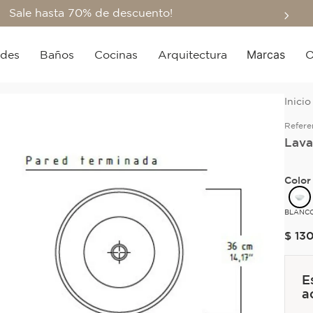
Sale hasta 70% de descuento!
Marcas
edes
Baños
Cocinas
Arquitectura
O
Refere
Lava
Color
BLANC
$
13
E
a