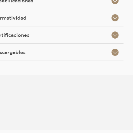
pecificaciones
rmatividad
rtificaciones
scargables