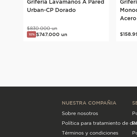
Grifería Lavamanos A Pared
Grife
Urban-CP Dorado
Monoc
Acero
$
830
.
000
un
$
158
.
9
$
747
.
000
un
10%
NUESTRA COMPAÑIA
S
Sobre nosotros
Po
Política para tratamiento de da
P
Términos y condiciones
Po