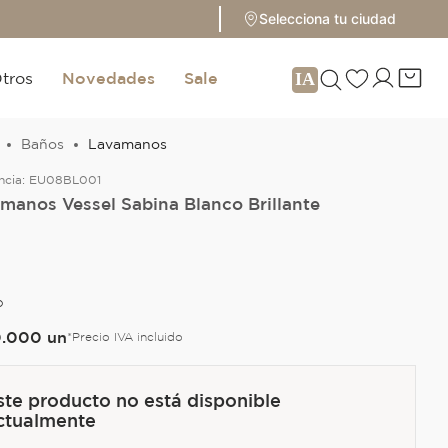
Selecciona tu ciudad
tros
Novedades
Sale
Baños
Lavamanos
ncia:
EU08BL001
manos Vessel Sabina Blanco Brillante
O
0
.
000
un
*Precio IVA incluido
ste producto no está disponible
ctualmente