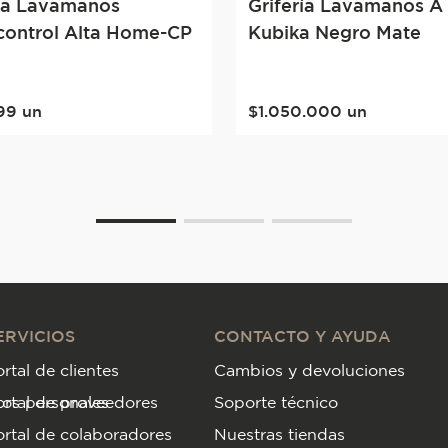
ría Lavamanos
Grifería Lavamanos A
ontrol Alta Home-CP
Kubika Negro Mate
99
un
$
1
.
050
.
000
un
ERVICIOS
CONTACTO Y AYUDA
rtal de clientes
Cambios y devoluciones
tos personales
ortal de proveedores
Soporte técnico
rtal de colaboradores
Nuestras tiendas