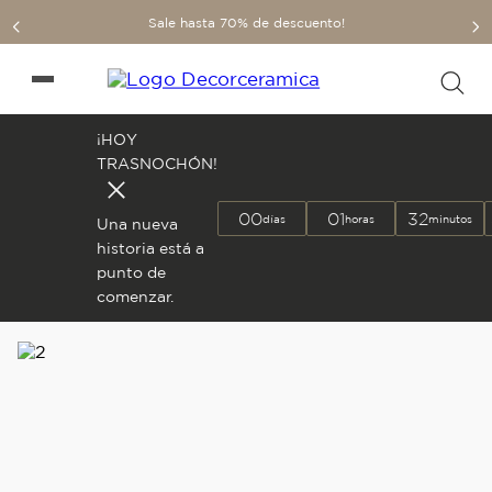
Sale hasta 70% de descuento!
¡HOY
TRASNOCHÓN!
00
01
32
días
horas
minutos
Una nueva
historia está a
punto de
comenzar.