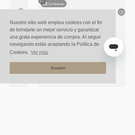
Comparar
Nuestro sitio web emplea cookies con el fin
de brindarte un mejor servicio y garantizar
una grata experiencia de compra. Al seguir
navegando estás aceptando la Política de
Cookies.
Ver más
Acepto
ta Urban Niquel
Grifería Lavaplatos Pared Sencilla River Cro
Cepillado
$
125
.
000
un