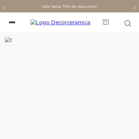
Sale hasta 70% de descuento!