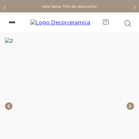
Sale hasta 70% de descuento!