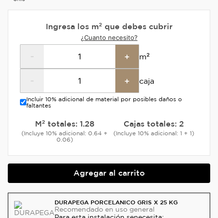
Ingresa los m² que debes cubrir
¿Cuanto necesito?
-
+
m²
-
+
caja
Incluir 10% adicional de material por posibles daños o
faltantes
M² totales:
1.28
Cajas totales:
2
(Incluye 10% adicional: 0.64 +
(Incluye 10% adicional: 1 + 1)
0.06)
Agregar al carrito
DURAPEGA PORCELANICO GRIS X 25 KG
Recomendado
en uso general
Para esta instalación se
necesita: