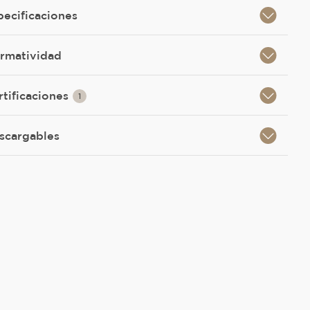
pecificaciones
rmatividad
rtificaciones
1
scargables