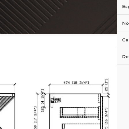
Es
No
Ce
De