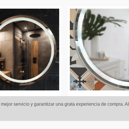
n mejor servicio y garantizar una grata experiencia de compra. A
o 80CM Urban Led
Espejo 80CM Urban L
o
Cromo