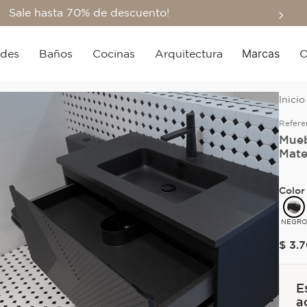
Sale hasta 70% de descuento!
Marcas
edes
Baños
Cocinas
Arquitectura
O
Refere
Mueb
Mat
Color
NEGR
$
3
.
7
E
a