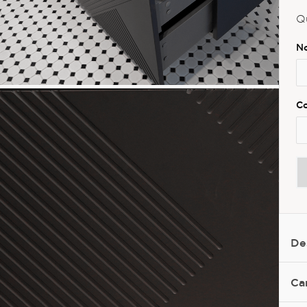
Q
De
Ca