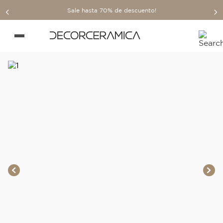
Sale hasta 70% de descuento!