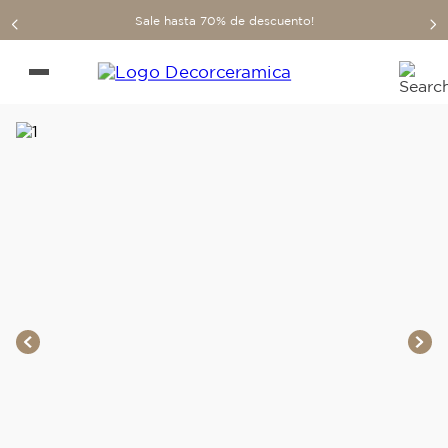
Sale hasta 70% de descuento!