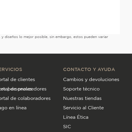
es y diseños lo mejor posible, sin embargo, estos pueden variar
ERVICIOS
CONTACTO Y AYUDA
rtal de clientes
Cambios y devoluciones
tos personales
ortal de proveedores
Soporte técnico
rtal de colaboradores
Nuestras tiendas
go en línea
Servicio al Cliente
Línea Ética
SIC