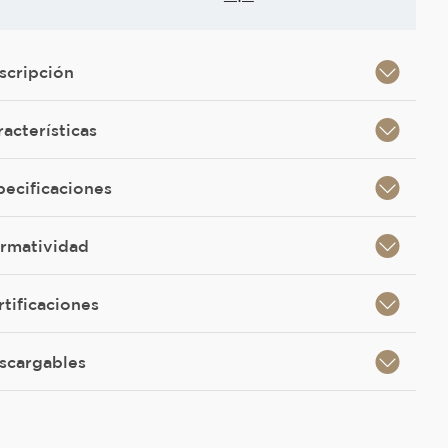
scripción
racterísticas
pecificaciones
rmatividad
rtificaciones
scargables