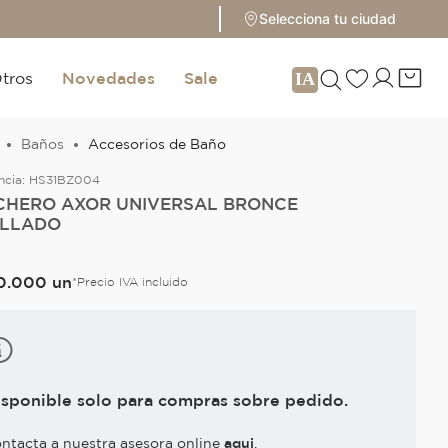
Selecciona tu ciudad
tros
Novedades
Sale
Baños
Accesorios de Baño
ncia:
HS31BZ004
CHERO AXOR UNIVERSAL BRONCE
ILLADO
0
.
000
un
*Precio IVA incluido
isponible solo para compras sobre pedido.
ntacta a nuestra asesora online
aqui
.