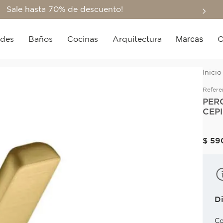
Sale hasta 70% de descuento!
Marcas
edes
Baños
Cocinas
Arquitectura
O
Refere
PER
CEP
$
59
D
Co