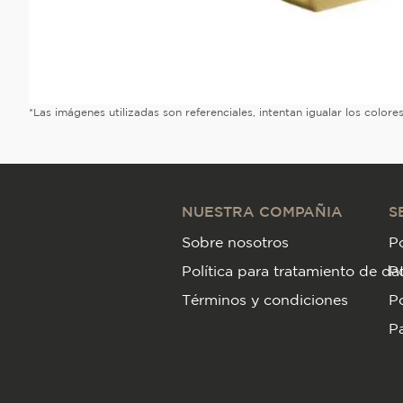
*Las imágenes utilizadas son referenciales, intentan igualar los color
NUESTRA COMPAÑIA
S
Sobre nosotros
Po
Política para tratamiento de da
P
Términos y condiciones
Po
Pa