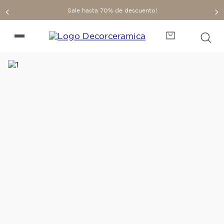
Sale hasta 70% de descuento!