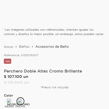
*Las imágenes utilizadas son referenciales, intentan igualar los
colores y diseños lo mejor posible, sin embargo, estos pueden variar
Baños
Accesorios de Baño
Referencia:
KG31CR007
10%
Perchero Doble Atlas Cromo Brillante
$
107
.
100
un
$
119
.
000
un
*Precio IVA incluido
Color
NEGRO
CROMO