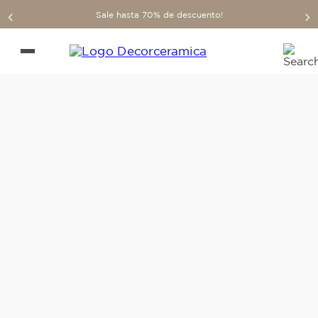
Sale hasta 70% de descuento!