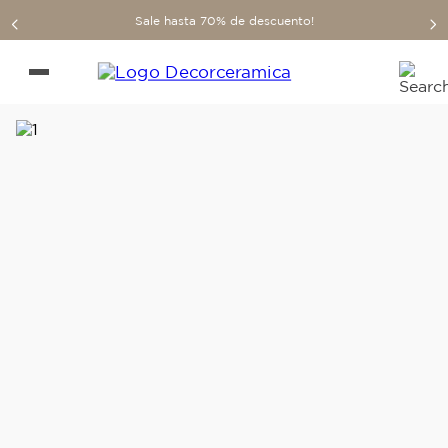
Sale hasta 70% de descuento!