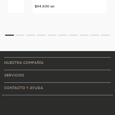
$
94
.
600
un
NUESTRA COMPAÑÍA
SERVICIOS
CONTACTO Y AYUDA