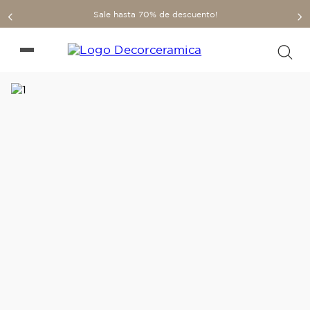
Sale hasta 70% de descuento!