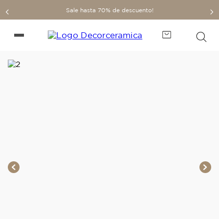
Sale hasta 70% de descuento!