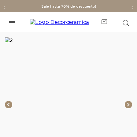
Sale hasta 70% de descuento!