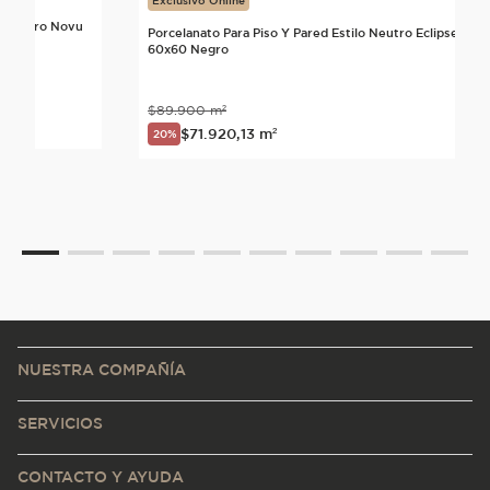
Exclusivo Online
lo Neutro Novu
Porcelanato Para Piso Y Pared Estilo Neutro Eclipse
60x60 Negro
$
89
.
900
m²
nte
$
71
.
920
,
13
m²
20%
NUESTRA COMPAÑÍA
SERVICIOS
CONTACTO Y AYUDA