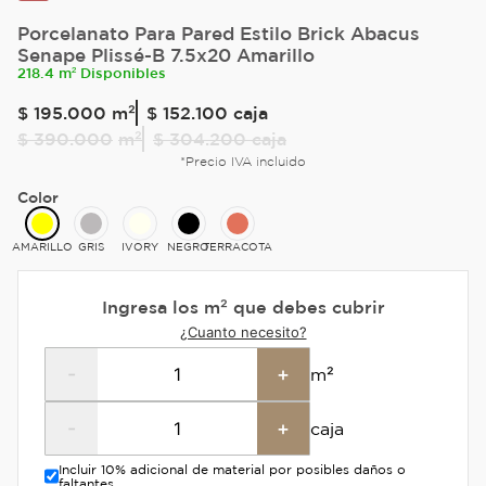
Porcelanato Para Pared Estilo Brick Abacus
Senape Plissé-B 7.5x20 Amarillo
218.4 m² Disponibles
$
195
.
000
m²
$ 152.100
caja
$
390
.
000
m²
$ 304.200
caja
*Precio IVA incluido
Color
AMARILLO
GRIS
IVORY
NEGRO
TERRACOTA
Ingresa los m² que debes cubrir
¿Cuanto necesito?
-
+
m²
-
+
caja
Incluir 10% adicional de material por posibles daños o
faltantes