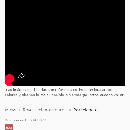
*Las imágenes utilizadas son referenciales, intentan igualar los
colores y diseños lo mejor posible, sin embargo, estos pueden variar
Revestimientos duros
Porcelanato
Referencia:
EL03AM033
50%