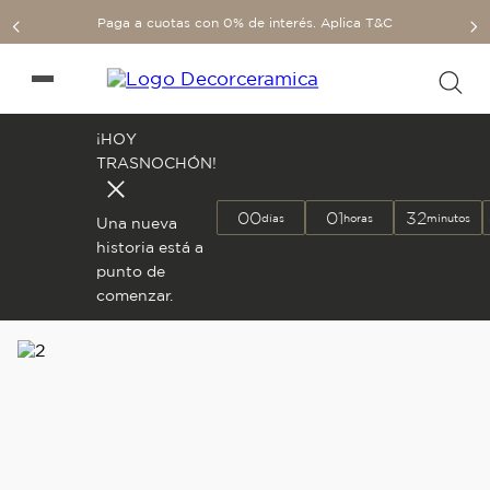
Paga a cuotas con 0% de interés. Aplica T&C
¡HOY
TRASNOCHÓN!
00
01
32
días
horas
minutos
Una nueva
historia está a
punto de
comenzar.