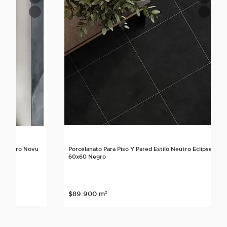
lo Neutro Novu
Porcelanato Para Piso Y Pared Estilo Neutro Eclipse
60x60 Negro
nte
$
89
.
900
m²