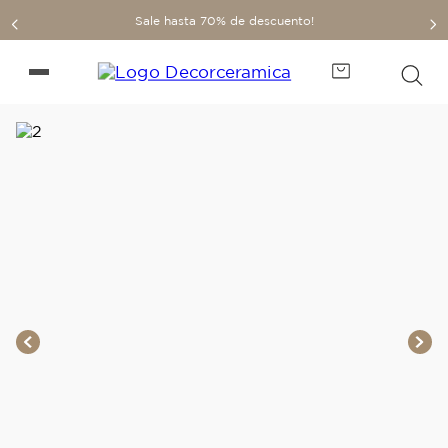
Sale hasta 70% de descuento!