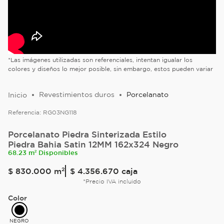
*Las imágenes utilizadas son referenciales, intentan igualar los
colores y diseños lo mejor posible, sin embargo, estos pueden variar
Revestimientos duros
Porcelanato
Referencia:
RG03NG118
Porcelanato Piedra Sinterizada Estilo
Piedra Bahia Satin 12MM 162x324 Negro
68.23 m² Disponibles
$
830
.
000
m²
$ 4.356.670
caja
*Precio IVA incluido
Color
NEGRO