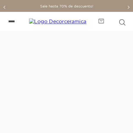
Sale hasta 70% de descuento!