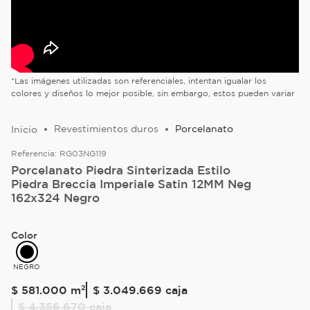
*Las imágenes utilizadas son referenciales, intentan igualar los
colores y diseños lo mejor posible, sin embargo, estos pueden variar
Revestimientos duros
Porcelanato
Referencia:
RG03NG119
Porcelanato Piedra Sinterizada Estilo
Piedra Breccia Imperiale Satin 12MM Neg
162x324 Negro
Color
NEGRO
$
581
.
000
m²
$ 3.049.669
caja
$ 4.356.670
caja