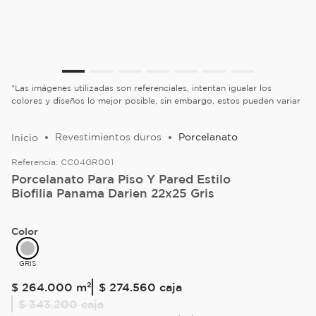
*Las imágenes utilizadas son referenciales, intentan igualar los
colores y diseños lo mejor posible, sin embargo, estos pueden variar
Revestimientos duros
Porcelanato
Referencia:
CC04GR001
Porcelanato Para Piso Y Pared Estilo
Biofilia Panama Darien 22x25 Gris
Color
GRIS
$
264
.
000
m²
$ 274.560
caja
$ 343.200
caja