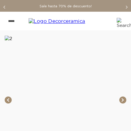
Sale hasta 70% de descuento!