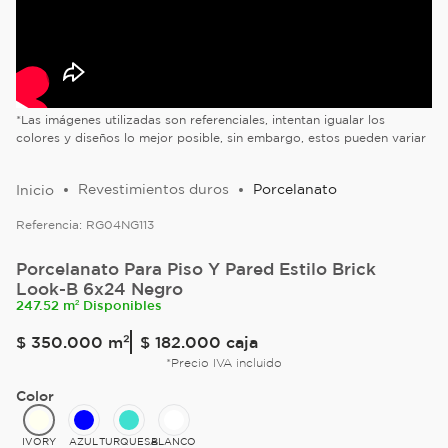
*Las imágenes utilizadas son referenciales, intentan igualar los
colores y diseños lo mejor posible, sin embargo, estos pueden variar
Revestimientos duros
Porcelanato
Referencia:
RG04NG113
Porcelanato Para Piso Y Pared Estilo Brick
Look-B 6x24 Negro
247.52 m² Disponibles
$
350
.
000
m²
$ 182.000
caja
*Precio IVA incluido
Color
IVORY
AZUL
TURQUESA
BLANCO