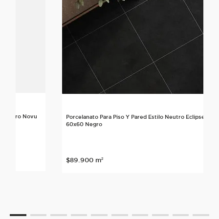
lo Neutro Novu
Porcelanato Para Piso Y Pared Estilo Neutro Eclipse
60x60 Negro
nte
$
89
.
900
m²