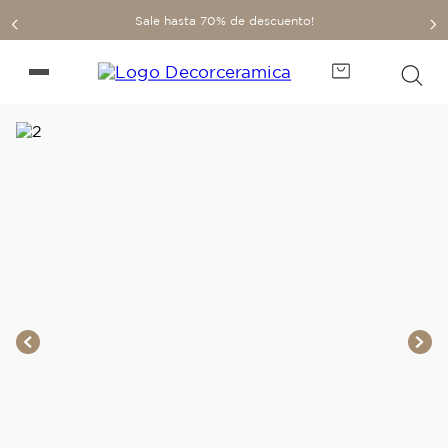
Sale hasta 70% de descuento!