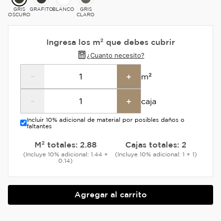
GRIS
GRAFITO
BLANCO
GRIS
OSCURO
CLARO
Ingresa los m² que debes cubrir
¿Cuanto necesito?
-
+
m²
-
+
caja
Incluir 10% adicional de material por posibles daños o
faltantes
M² totales:
2.88
Cajas totales:
2
(Incluye 10% adicional: 1.44 +
(Incluye 10% adicional: 1 + 1)
0.14)
Agregar al carrito