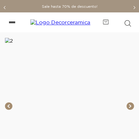
Sale hasta 70% de descuento!