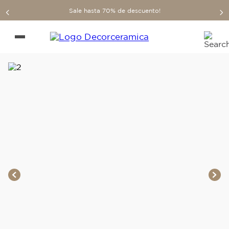
Sale hasta 70% de descuento!