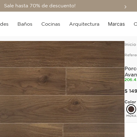
Sale hasta 70% de descuento!
Marcas
edes
Baños
Cocinas
Arquitectura
O
Refere
Porc
Avan
206.4
$
14
Color
MOKA