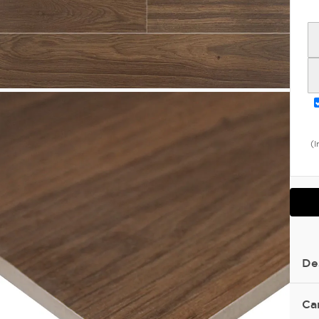
(I
De
Ca