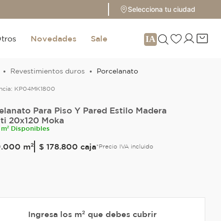
Selecciona tu ciudad
tros
Novedades
Sale
Revestimientos duros
Porcelanato
ncia:
KP04MK1800
elanato Para Piso Y Pared Estilo Madera
ti 20x120 Moka
 m² Disponibles
9
.
000
m²
$ 178.800
caja
*Precio IVA incluido
Ingresa los m² que debes cubrir