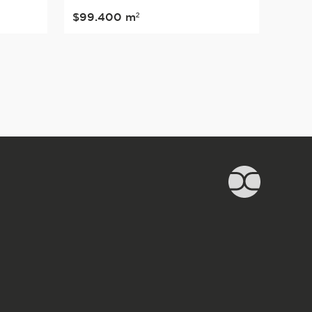
$
99
.
400
m²