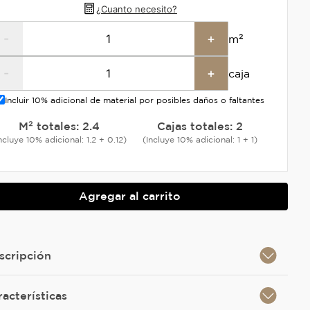
¿Cuanto necesito?
-
+
m²
-
+
caja
Incluir 10% adicional de material por posibles daños o faltantes
M² totales:
2.4
Cajas totales:
2
ncluye 10% adicional: 1.2 + 0.12)
(Incluye 10% adicional: 1 + 1)
Agregar al carrito
scripción
racterísticas