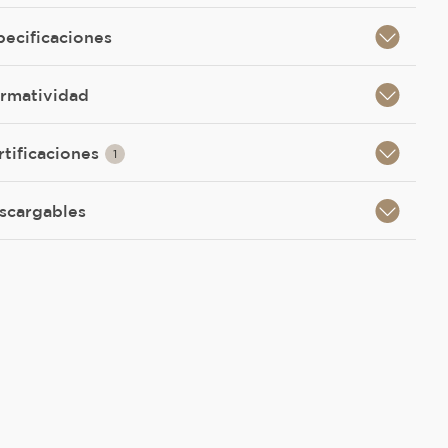
pecificaciones
rmatividad
rtificaciones
1
scargables