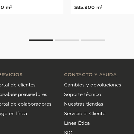
00
m²
$
85
.
900
m²
ERVICIOS
CONTACTO Y AYUDA
rtal de clientes
Cambios y devoluciones
tos personales
ortal de proveedores
Soporte técnico
rtal de colaboradores
Nuestras tiendas
go en línea
Servicio al Cliente
Línea Ética
SIC