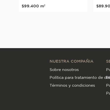
$
99
.
400
m²
$
89
.
9
NUESTRA COMPAÑIA
S
Sobre nosotros
Po
Política para tratamiento de da
P
Términos y condiciones
Po
Pa