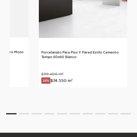
lo Neutro Moon
Porcelanato Para Piso Y Pared Estilo Cemento
Tempo 60x60 Blanco
$
99
.
400
m²
$
74
.
550
m²
25%