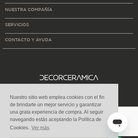
NUESTRA COMPAÑÍA
SERVICIOS
CONTACTO Y AYUDA
Nuestro sitio web emplea cookies con el fin
de brindarte un mejor servicio y garantizar
una grata experiencia de compra. Al seguir
navegando estás aceptando la Política de
Medios de pago y sitio seguro
Cookies.
Ver más