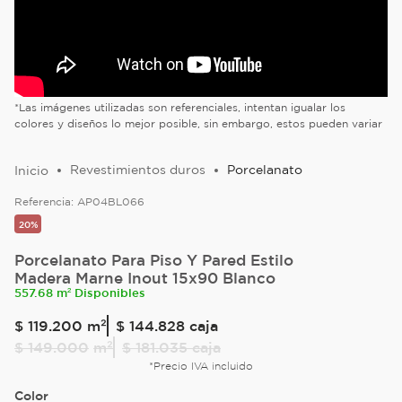
*Las imágenes utilizadas son referenciales, intentan igualar los
colores y diseños lo mejor posible, sin embargo, estos pueden variar
Revestimientos duros
Porcelanato
Referencia:
AP04BL066
20%
Porcelanato Para Piso Y Pared Estilo
Madera Marne Inout 15x90 Blanco
557.68 m² Disponibles
$
119
.
200
m²
$ 144.828
caja
$
149
.
000
m²
$ 181.035
caja
*Precio IVA incluido
Color